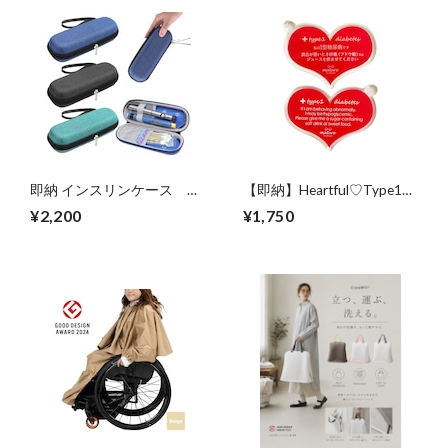
即納 インスリンケース
【即納】Heartful♡Type1
unisex Cooler Pen Bag
Pink Heart KeyRing （両
¥2,200
¥1,750
面）