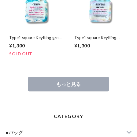
Type1 square KeyRing great
Type1 square KeyRing
sky
dreaming unicorn
¥1,300
¥1,300
SOLD OUT
もっと見る
CATEGORY
●バッグ