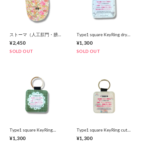
ストーマ（人工肛門・膀
Type1 square KeyRing dry
胱）カバー liberty
flower
¥2,450
¥1,300
SOLD OUT
SOLD OUT
Type1 square KeyRing
Type1 square KeyRing cute
peace green
rabbit
¥1,300
¥1,300