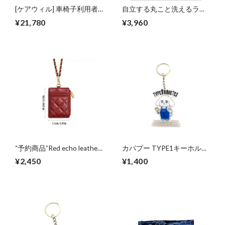
[ケアウィル] 車椅子利用者
自立する丸こと洗えるラン
向けレインウェア（晴雨兼
ドリーバッグ
¥21,780
¥3,960
用）上下セット
“予約商品”Red echo leather
カパプー TYPE1キーホルダ
お財布機能付き ショルダー
ー ぷー
¥2,450
¥1,400
（斜めがけカードケース）