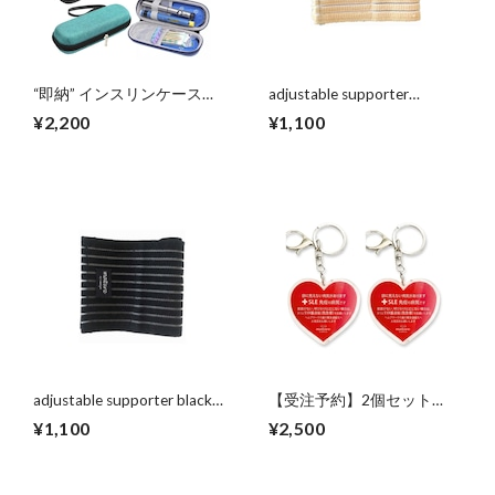
“即納” インスリンケース
adjustable supporter
black unisex Cooler Pen Bag
beige［アジャスタブルサポ
¥2,200
¥1,100
ーター］
adjustable supporter black
【受注予約】2個セット
［アジャスタブルサポータ
【文字入れ対応】目に見え
¥1,100
¥2,500
ー］
ない病気・難病のためのヘ
ルプキーホルダー｜特定疾
患・持病のお守りに