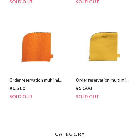
《Orange×Liberty》
SOLD OUT
SOLD OUT
Order reservation multi mini
Order reservation multi mini
purse【受注予約】マルチミ
purse【受注予約】マルチミ
¥6,500
¥5,500
ニパース《mikan×Liberty》
ニパース《Yellow ×
Liberty》
SOLD OUT
SOLD OUT
CATEGORY