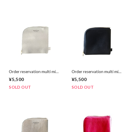
Order reservation multi mini
Order reservation multi mini
purse【受注予約】マルチミ
purse【受注予約】マルチミ
¥5,500
¥5,500
ニパース《white × Liberty》
ニパース《black×Liberty》
SOLD OUT
SOLD OUT