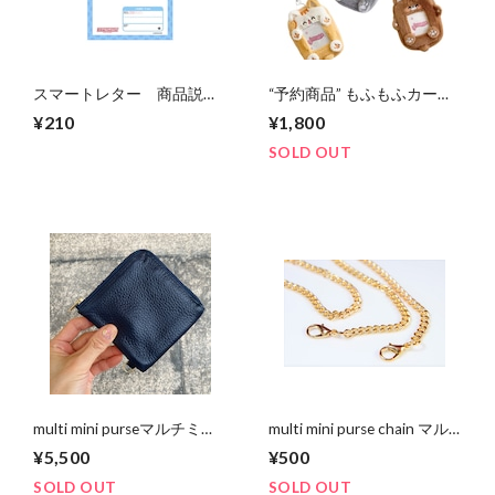
スマートレター 商品説明
“予約商品” もふもふカー
をご一読下さい
ド・補食キーホルダー
¥210
¥1,800
SOLD OUT
multi mini purseマルチミニ
multi mini purse chain マル
パース《navy×Liberty》
チミニパース付属チェーン
¥5,500
¥500
SOLD OUT
SOLD OUT