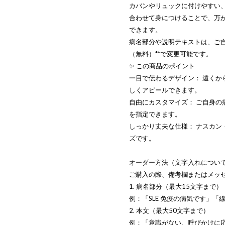
カバンやリュックに付けやすい
合わせて身につけることで、万
できます。
病名部分や説明テキストは、ご自
（無料）**で変更可能です。
✨ この商品のポイント
一目で伝わるデザイン： 遠く
しくアピールできます。
自由にカスタマイズ： ご自身
を指定できます。
しっかり丈夫な仕様： ナスカ
ズです。
オーダー方法（文字入れについ
ご購入の際、備考欄またはメッ
1. 病名部分（最大15文字まで）
例：「SLE 免疫の病気です」
2. 本文（最大50文字まで）
例：「意識がない、呼びかけに応