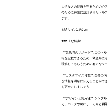
大切な方の健康を守るための心
のために特別に設計されたヘル
ます。
### サイズ: 約5cm
### 主な特徴:
- **緊急時のサポート**: 
報を記載できるため、緊急時に
理解してもらうための有力なツ
- **カスタマイズ可能**: 
な情報を明確に伝えることがで
を万全にしましょう。
- **デザインと実用性**: 
え、バッグや鍵にしっくりと馴