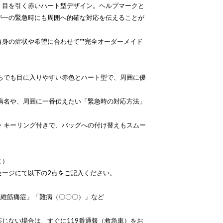
、目を引く赤いハート型デザイン。ヘルプマークと
が一の緊急時にも周囲へ的確な対応を伝えることが
身の症状や希望に合わせて**完全オーダーメイド
からでも目に入りやすい赤色とハート型で、周囲に優
の病名や、周囲に一番伝えたい「緊急時の対応方法」
ン・キーリング付きで、バッグへの付け替えもスムー
て）
セージにて以下の2点をご記入ください。
「線維筋痛症」「難病（〇〇〇）」など
じない場合は、すぐに119番通報（救急車）をお