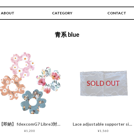
ABOUT
CATEGORY
CONTACT
青系 blue
SOLD OUT
【即納】 fdexcomG7 Libre3対応 防水・通気性 flower patch2 4枚［センサー部分接着なし センサー用固定パッチ ］4枚
Lace adjustable supporter simple black ［レースアジャスタブルサポーター］
¥1,200
¥1,560