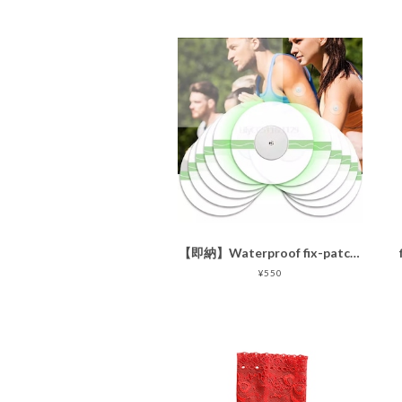
【即納】Waterproof fix-patch!5枚［センサー部分接着なし センサー用固定パッチ ］5枚
¥550