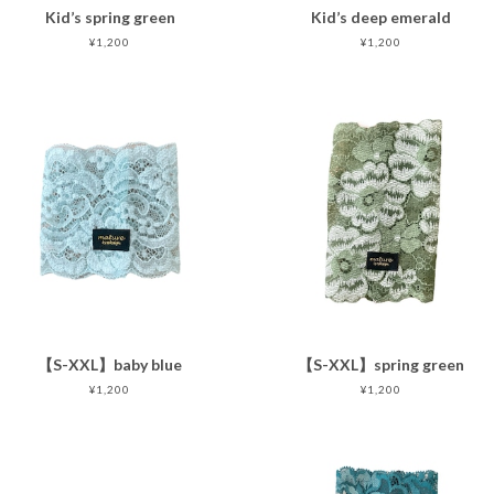
Kid’s spring green
Kid’s deep emerald
¥1,200
¥1,200
【S-XXL】baby blue
【S-XXL】spring green
¥1,200
¥1,200