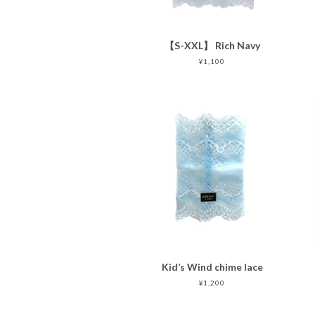
【S-XXL】 Rich Navy
¥1,100
Kid’s Wind chime lace
¥1,200