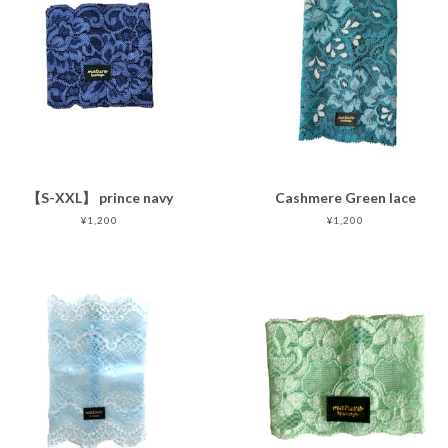
【S-XXL】 prince navy
Cashmere Green lace
¥1,200
¥1,200