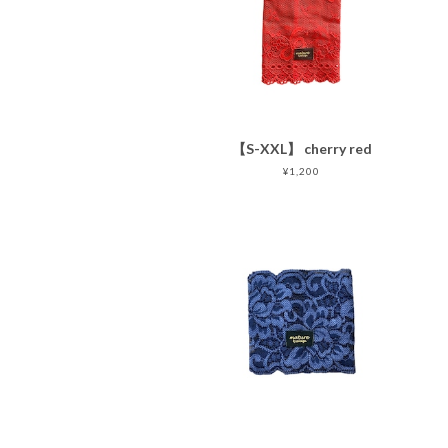
【S-XXL】 cherry red
¥1,200