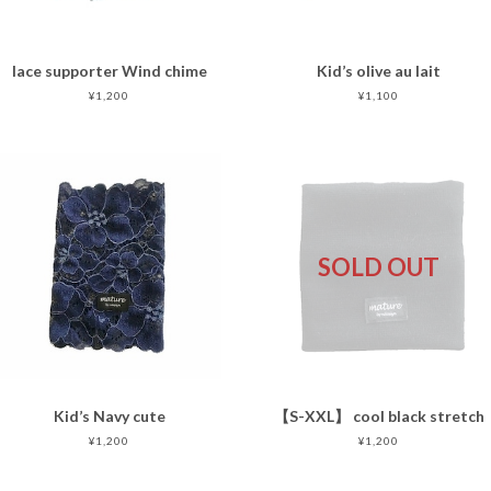
lace supporter Wind chime
Kid’s olive au lait
¥1,200
¥1,100
SOLD OUT
Kid’s Navy cute
【S-XXL】 cool black stretch
¥1,200
¥1,200