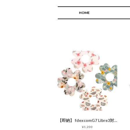
HOME
【即納】 fdexcomG7 Libre3対応 防水・通気性 flower patch 4枚［センサー部分接着なし センサー用固定パッチ ］4枚
¥1,200