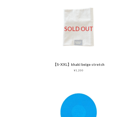
SOLD OUT
【S-XXL】khaki beige stretch
¥1,200