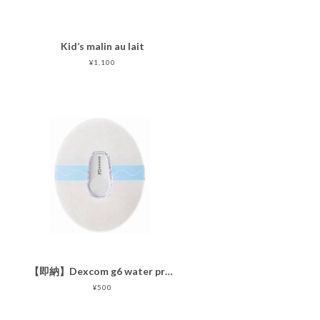
Kid’s malin au lait
¥1,100
【即納】Dexcom g6 water proof patch（5枚セット）
¥500