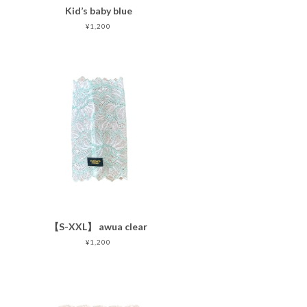
Kid’s baby blue
¥1,200
【S-XXL】 awua clear
¥1,200