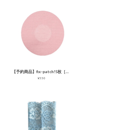
5枚
【予約商品】fix-patch!5枚［センサー部分接着なし センサー用固定パッチ ］5枚ピンク
¥550