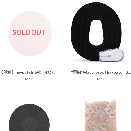
SOLD OUT
【即納】fix-patch!5枚［センサー部分接着なし センサー用固定パッチ ］5枚ピンク
“即納”Waterproof fix-patch dexcom g6専用 ! 
¥550
¥550