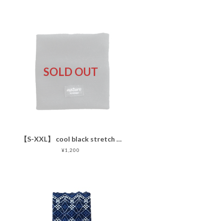
SOLD OUT
【S-XXL】 cool black stretch smooth
¥1,200