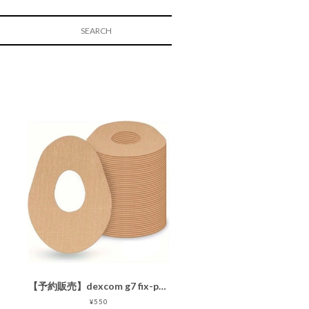
【予約販売】dexcom g7 fix-patch!5枚［センサー部分接着なし センサー用固定パッチ ］5枚
¥550