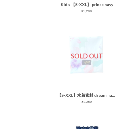
Kid’s 【S-XXL】 prince navy
¥1,200
SOLD OUT
【S-XXL】水着素材 dream happy
¥1,380