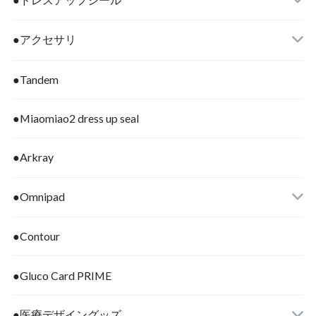
●アクセサリ
●Tandem
●Miaomiao2 dress up seal
●Arkray
●Omnipad
●Contour
●Gluco Card PRIME
●医療デザイングッズ