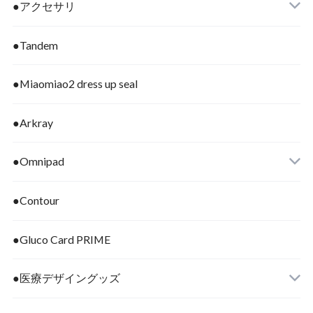
●アクセサリ
●Tandem
●Miaomiao2 dress up seal
●Arkray
●Omnipad
●Contour
●Gluco Card PRIME
●医療デザイングッズ