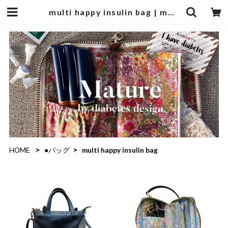
multi happy insulin bag | mature by ndesign
HOME
●バッグ
multi happy insulin bag