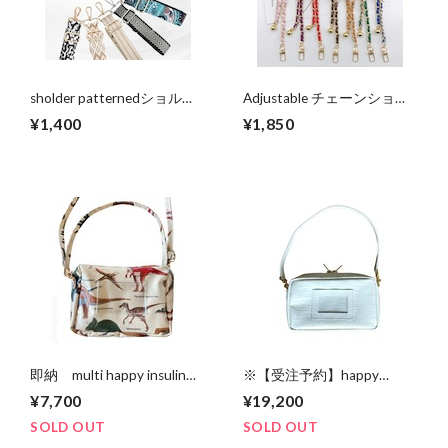
sholder patternedショルダ
Adjustable チェーンショル
ーストラップ
ダーストラップ
¥1,400
¥1,850
即納 multi happy insulin
※【受注予約】happy
bag ★ Dinosaur beige
Inslins bag Spacious
¥7,700
¥19,200
★《マルチな持って嬉しい
LIBERTY “white croco
インスリンバッグ》
leather”
SOLD OUT
SOLD OUT