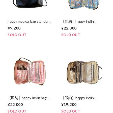
happy medical bag standard
【即納】happy Inslin
black
Spacious LIBERTY bag
¥9,200
¥22,000
“Black leather”
SOLD OUT
SOLD OUT
【即納】happy Inslin bag
【即納】happy Inslin
Spacious LIBERTY “Greige
Spacious bag “leopard
¥22,000
¥19,200
leather”
leather”
SOLD OUT
SOLD OUT