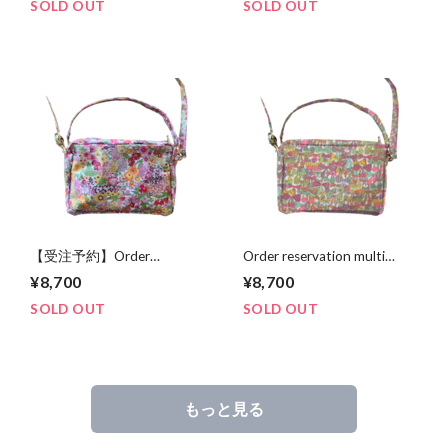
リバティ ルイズジャング
ユニコーン★《マルチな持
SOLD OUT
SOLD OUT
ル ★マルチな持って嬉しい
って嬉しいインスリンバッ
インスリンバッグ》
グ》
【受注予約】Order
Order reservation multi
reservation multi happy
happy insulin bag【受注予
¥8,700
¥8,700
insulin bag【受注予約】★
約】★リバティ リボン
リバティ アニー★マルチな
★《マルチな持って嬉しい
SOLD OUT
SOLD OUT
持って嬉しいインスリンバ
インスリンバッグ 》
ッグ》
もっと見る