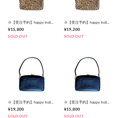
※【受注予約】happy Inslin
※【受注予約】happy Inslin
bag standard “leopard
bag Spacious LIBERTY
¥15,800
¥19,200
leather”
“leopard leather”
SOLD OUT
SOLD OUT
※【受注予約】happy Inslin
※【受注予約】happy Inslin
Spacious LIBERTY bag
bag standard “Black leather”
¥19,200
¥15,800
“Black leather”
SOLD OUT
SOLD OUT