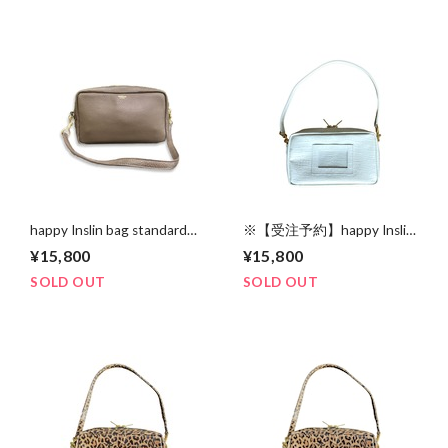
happy Inslin bag standard
※【受注予約】happy Inslin
“Graige leather”
bag standard “White croco
¥15,800
¥15,800
leather”
SOLD OUT
SOLD OUT