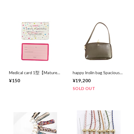
Medical card 1型【Mature
happy Inslin bag Spacious
original】happy polka dots
LIBERTY “Greige leather”
¥150
¥19,200
SOLD OUT