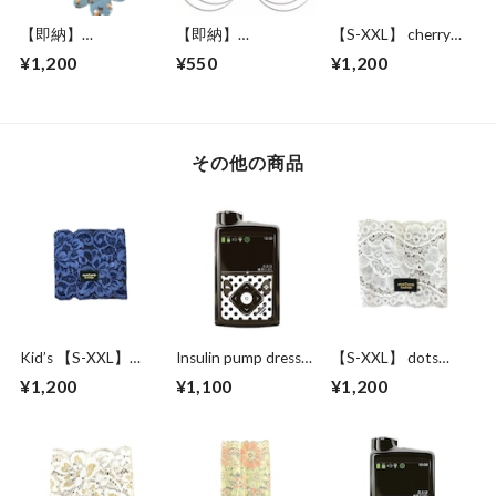
【即納】
【即納】
【S-XXL】 cherry
fdexcomG7 Libre3対
Waterproof fix-
red
¥1,200
¥550
¥1,200
応 防水・通気性
patch!5枚［センサ
flower patch2 4枚
ー部分接着なし セ
［センサー部分接着
ンサー用固定パッ
なし センサー用固
チ ］5枚
定パッチ ］4枚
その他の商品
Kid’s 【S-XXL】
Insulin pump dress
【S-XXL】 dots
prince navy
up seal “ Simple Dots
wave on white
¥1,200
¥1,100
¥1,200
"