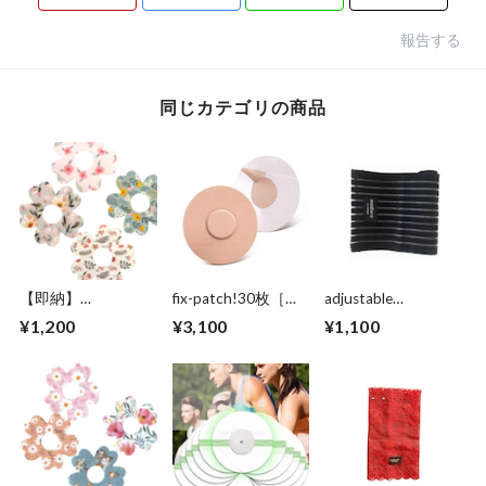
報告する
同じカテゴリの商品
【即納】
fix-patch!30枚［セ
adjustable
fdexcomG7 Libre3対
ンサー部分接着な
supporter black
¥1,200
¥3,100
¥1,100
応 防水・通気性
し センサー用固定
［アジャスタブルサ
flower patch 4枚
パッチ
ポーター］
［センサー部分接着
なし センサー用固
定パッチ ］4枚