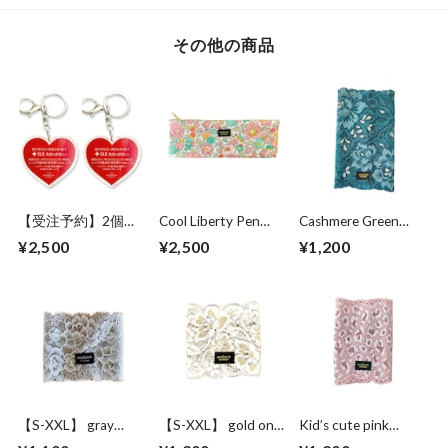
その他の商品
【受注予約】2個セ
Cool Liberty Pen
Cashmere Green
ット【文字入れ対
SLIM Case
lace
¥2,500
¥2,500
¥1,200
応】目に見えない病
“masyumari Betsy”
気・難病のためのヘ
ルプキーホルダー｜
特定疾患・持病のお
守りに
【S-XXL】 gray
【S-XXL】 gold on
Kid’s cute pink
precious flower
pure white
leopard