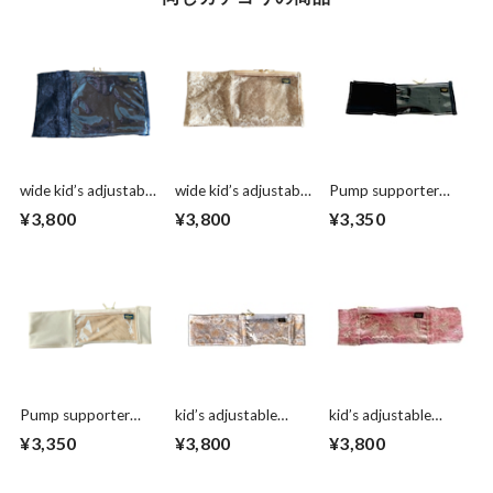
wide kid’s adjustable
wide kid’s adjustable
Pump supporter
Pump supporter ワ
Pump supporter ワ
Black Black!
¥3,800
¥3,800
¥3,350
イドサポーター ブ
イドサポーター ベ
ラック
ージュ
Pump supporter
kid’s adjustable
kid’s adjustable
Satin Latte♡
Pump supporter
Pump supporter
¥3,350
¥3,800
¥3,800
Misty Blue beige
cute pink