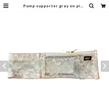
Pump supporter gray on pink | mature by ndesign