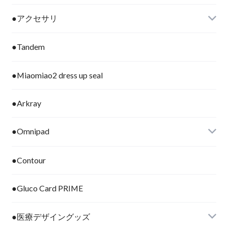
●アクセサリ
●Tandem
●Miaomiao2 dress up seal
●Arkray
●Omnipad
●Contour
●Gluco Card PRIME
●医療デザイングッズ