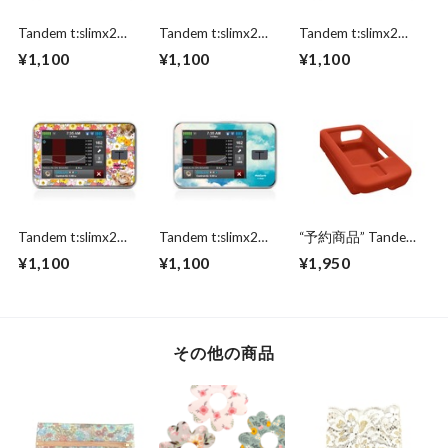
Tandem t:slimx2
Tandem t:slimx2
Tandem t:slimx2
dreamy sticker
dreamy sticker cool
dreamy sticker
¥1,100
¥1,100
¥1,100
standard check
leopard
romantic pink
Tandem t:slimx2
Tandem t:slimx2
“予約商品” Tandem
dreamy sticker
dreamy sticker great
t:slimx2 gel cover
¥1,100
¥1,100
¥1,950
lovely cat
sky
その他の商品