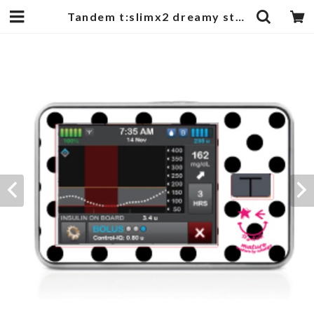
Tandem t:slimx2 dreamy sticker standard dots | mature by ndesign