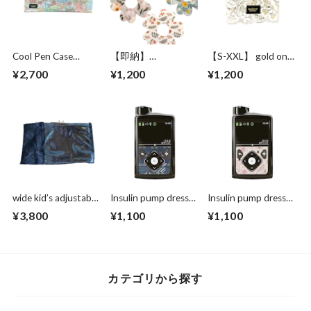
Cool Pen Case
【即納】
【S-XXL】 gold on
“funwari annie”
fdexcomG7 Libre3対
pure white
¥2,700
¥1,200
¥1,200
応 防水・通気性
flower patch 4枚
［センサー部分接着
なし センサー用固
定パッチ ］4枚
wide kid’s adjustable
Insulin pump dress
Insulin pump dress
Pump supporter ワ
up seal “Strawberry
up seal “ antique
¥3,800
¥1,100
¥1,100
イドサポーター ブ
thief"マットタイプ
rose"マットタイプ
ラック
カテゴリから探す