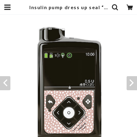
Insulin pump dress up seal “ milky leopard" | mature by ndesign