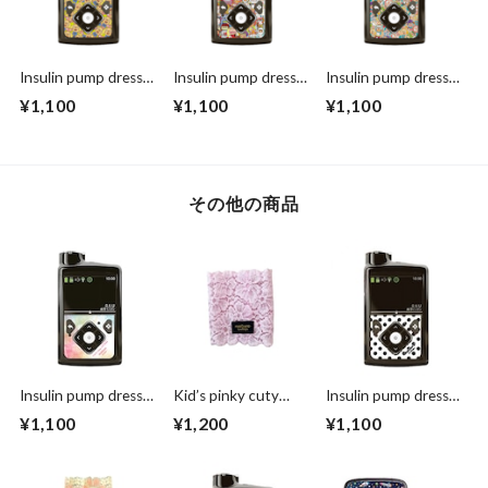
Insulin pump dress
Insulin pump dress
Insulin pump dress
up seal “ CHIMOZ
up seal “ CHIMOZ
up seal “ CHIMOZ
¥1,100
¥1,100
¥1,100
Topaz Star★ "
Red Star★ "
Turquoise Star★ "
その他の商品
Insulin pump dress
Kid’s pinky cuty
Insulin pump dress
up seal “ Realize your
putit flower
up seal “ Simple Dots
¥1,100
¥1,200
¥1,100
dream"
"