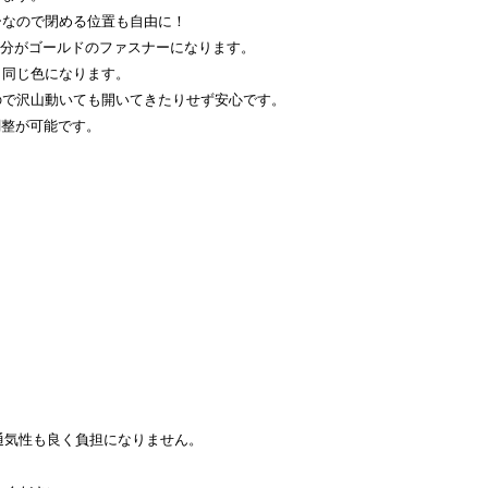
ーなので閉める位置も自由に！
手部分がゴールドのファスナーになります。
と同じ色になります。
ので沢山動いても開いてきたりせず安心です。
調整が可能です。
通気性も良く負担になりません。