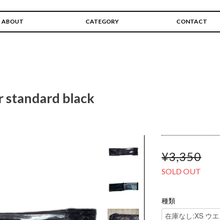
ABOUT
CATEGORY
CONTACT
 standard black
¥3,350
SOLD OUT
種類