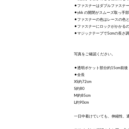
⚫︎ファスナーはダブルファスナ
⚫︎ykk の開閉がスムーズ取っ
⚫︎ファスナーの色はレースの色
⚫︎ファスナーにロックがかかる
⚫︎マジックテープで5cmの長さ
写真をご確認ください。
⚫︎透明ポケット部分約15cm前後
⚫︎全長
XS約72cm
S約80
M約85cm
L約90cm
一日中着けていても、伸縮性、