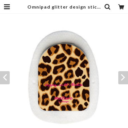
Omnipad glitter design sticker leopard | mature by ndesign