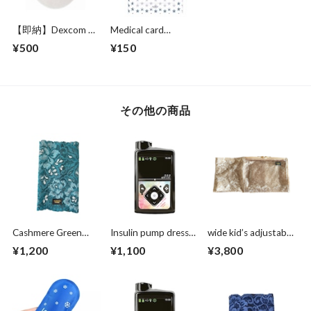
【即納】Dexcom g6
Medical card
water proof
【Mature original】
¥500
¥150
patch（5枚セッ
Navy
ト）
その他の商品
Cashmere Green
Insulin pump dress
wide kid’s adjustable
lace
up seal “ Realize your
Pump supporter ワ
¥1,200
¥1,100
¥3,800
dream"
イドサポーター ベ
ージュ