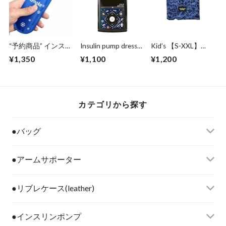
“予約商品” インスリ
Insulin pump dress
Kid’s 【S-XXL】
ンペンケース用保冷
up seal “space
prince navy
¥1,350
¥1,100
¥1,200
剤（1pc）
traveler
カテゴリから探す
●バッグ
●アームサポーター
●リブレケース(leather)
●インスリンポンプ