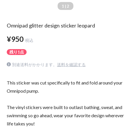
1
| 2
Omnipad glitter design sticker leopard
¥950
税込
残り1点
別途送料がかかります。
送料を確認する
This sticker was cut specifically to fit and fold around your
Omnipod pump.
The vinyl stickers were built to outlast bathing, sweat, and
swimming so go ahead, wear your favorite design wherever
life takes you!