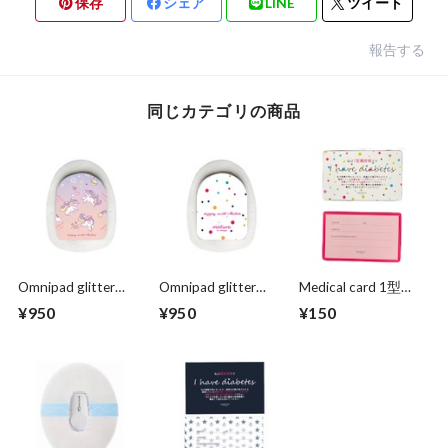
保存
シェア
LINE
ツイート
報告する
同じカテゴリの商品
Omnipad glitter
Omnipad glitter
Medical card 1型
design sticker
design sticker
【Mature original】
¥950
¥950
¥150
colorful dots
happy polka dots