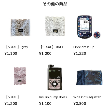
その他の商品
【S-XXL】 gray
【S-XXL】 dots
Libre dress-up
precious flower
wave on white
seal"space traveler"
¥1,100
¥1,200
¥1,220
【S-XXL】
Insulin pump dress
wide kid’s adjustable
Cinnamon scent
up seal “
Pump supporter ワ
¥1,200
¥1,100
¥3,800
calming&relaxing
イドサポーター ブ
tartan"
ラック