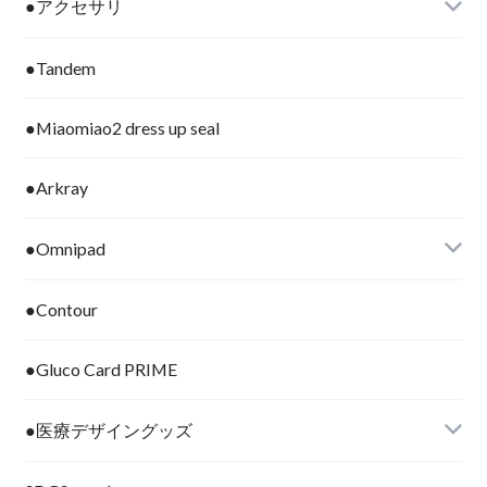
●アクセサリ
●Tandem
●Miaomiao2 dress up seal
●Arkray
●Omnipad
●Contour
●Gluco Card PRIME
●医療デザイングッズ