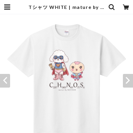
Tシャツ WHITE | mature by ndesign