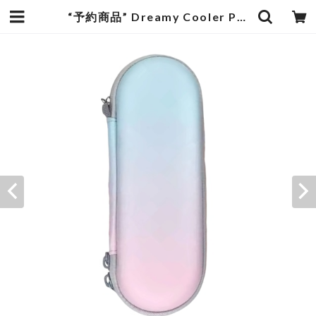
“予約商品” Dreamy Cooler Pen case | mature by ndesign