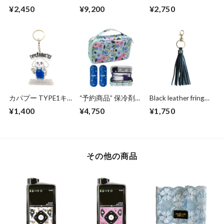
ースCooler Pen Bag
standard black
Magnolia Cooler Pen
¥2,450
¥9,200
¥2,750
emerald green
case
カパプー TYPE1キ
“予約商品” 保冷剤2
Black leather fringe
ーホルダー ぷー
個セットsparkling
gold キーホルダー
¥1,400
¥4,750
¥1,750
flower Cooler Pen
case
その他の商品