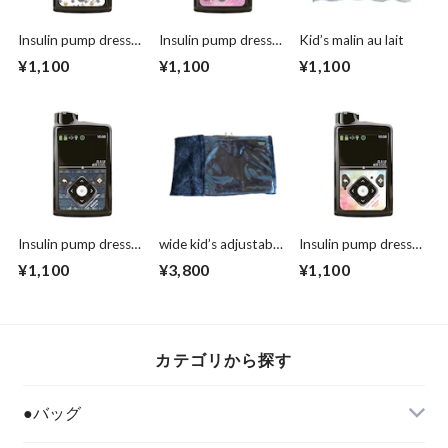
Insulin pump dress
Insulin pump dress
Kid’s malin au lait
up seal “Lively
up seal “ Dreaming
¥1,100
¥1,100
¥1,100
Flowers with bird"マ
Whale"
ットタイプ
Insulin pump dress
wide kid’s adjustable
Insulin pump dress
up seal “Strawberry
Pump supporter ワ
up seal “ Realize your
¥1,100
¥3,800
¥1,100
thief"
イドサポーター ブ
dream"
ラック
カテゴリから探す
●バッグ