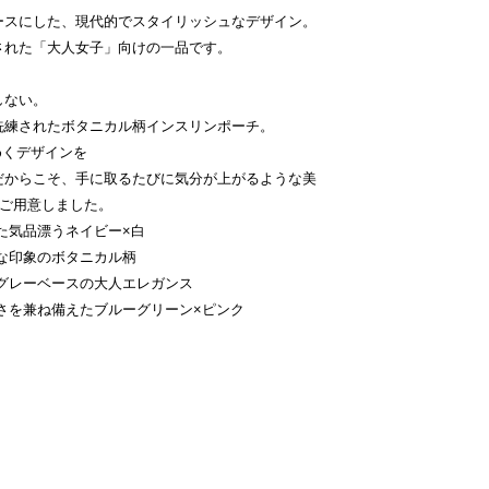
ースにした、現代的でスタイリッシュなデザイン。
された「大人女子」向けの一品です。
しない。
洗練されたボタニカル柄インスリンポーチ。
めくデザインを
だからこそ、手に取るたびに気分が上がるような美
をご用意しました。
した気品漂うネイビー×白
気な印象のボタニカル柄
たグレーベースの大人エレガンス
かさを兼ね備えたブルーグリーン×ピンク