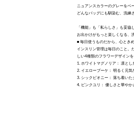
ニュアンスカラーのグレーをベ
どんなバッグにも馴染む、洗練
「機能」も「私らしさ」も妥協
お出かけがもっと楽しくなる、
■ 毎日使うものだから、心とき
インスリン管理は毎日のこと。
しい4種類のフラワーデザイン
1. ホワイトマグノリア： 凛と
2. イエローブーケ： 明るく元
3. シックピオニー： 落ち着い
4. ピンクユリ： 優しさと華や