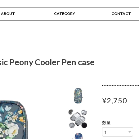
ABOUT
CATEGORY
CONTACT
c Peony Cooler Pen case
¥2,750
数量