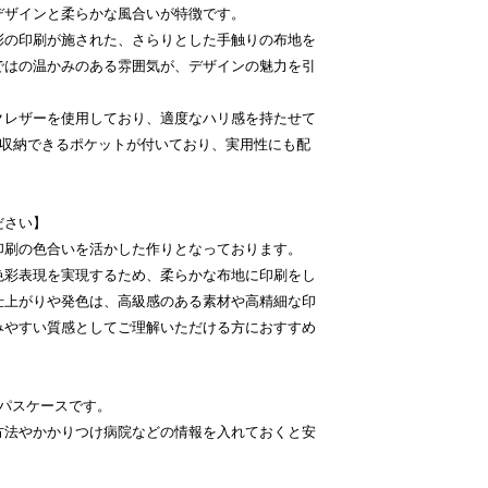
デザインと柔らかな風合いが特徴です。
色彩の印刷が施された、さらりとした手触りの布地を
ではの温かみのある雰囲気が、デザインの魅力を引
イクレザーを使用しており、適度なハリ感を持たせて
枚収納できるポケットが付いており、実用性にも配
ださい】
印刷の色合いを活かした作りとなっております。
な色彩表現を実現するため、柔らかな布地に印刷をし
仕上がりや発色は、高級感のある素材や高精細な印
みやすい質感としてご理解いただける方におすすめ
カルパスケースです。
方法やかかりつけ病院などの情報を入れておくと安