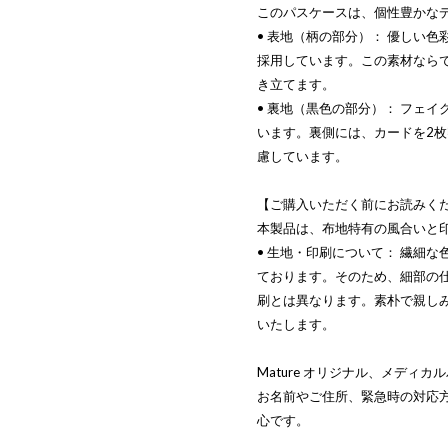
このパスケースは、個性豊かな
• 表地（柄の部分）： 優しい
採用しています。この素材なら
き立てます。
• 裏地（黒色の部分）： フェ
います。裏側には、カードを2
慮しています。
【ご購入いただく前にお読みく
本製品は、布地特有の風合いと
• 生地・印刷について： 繊細
ております。そのため、細部の
刷とは異なります。素朴で親し
いたします。
Mature オリジナル、メディ
お名前やご住所、緊急時の対応
心です。