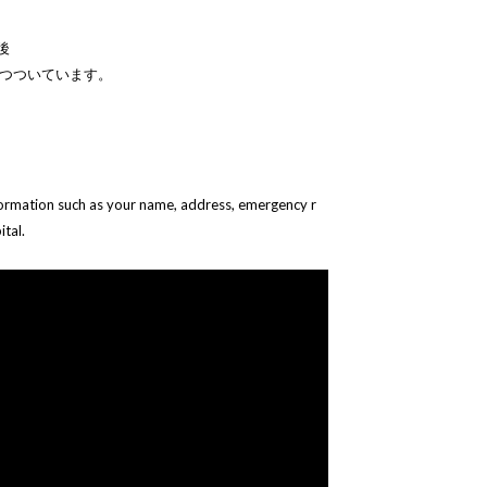
後
2つついています。
formation such as your name, address, emergency r
tal.