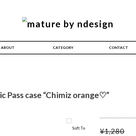
ABOUT
CATEGORY
CONTACT
ic Pass case “Chimiz orange♡”
¥1,280