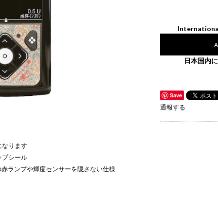
Internationa
A
日本国内に
Save
通報する
になります
ップシール
の赤ランプや輝度センサーを隠さない仕様