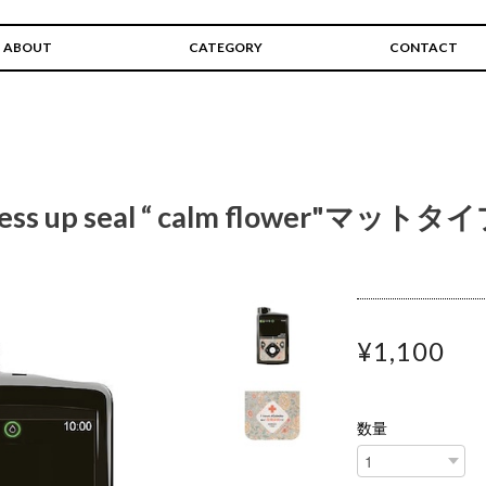
ABOUT
CATEGORY
CONTACT
dress up seal “ calm flower"マットタ
¥1,100
数量