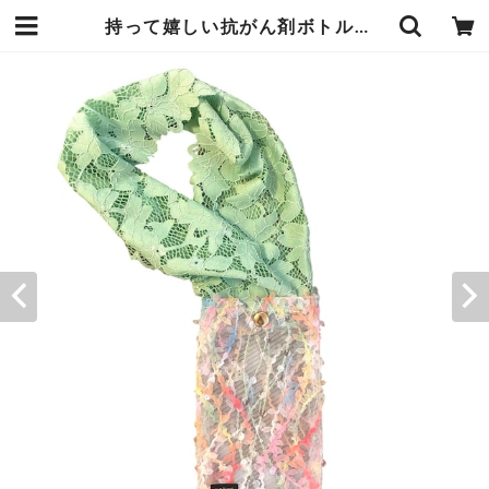
持って嬉しい抗がん剤ボトルケース（リボンスパンコール） | mature by ndesign