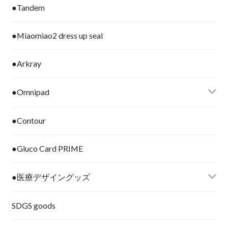
●Tandem
●Miaomiao2 dress up seal
●Arkray
●Omnipad
●Contour
●Gluco Card PRIME
●医療デザイングッズ
SDGS goods