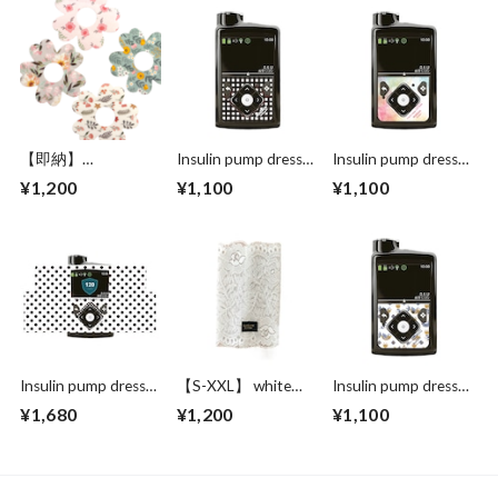
【即納】
Insulin pump dress
Insulin pump dress
fdexcomG7 Libre3対
up seal “Standard
up seal “ Realize your
¥1,200
¥1,100
¥1,100
応 防水・通気性
Check"
dream"
flower patch 4枚
［センサー部分接着
なし センサー用固
定パッチ ］4枚
Insulin pump dress
【S-XXL】 white
Insulin pump dress
up seal simple dots
milk cuty
up seal “Lively
¥1,680
¥1,200
¥1,100
Flowers with bird"マ
ットタイプ